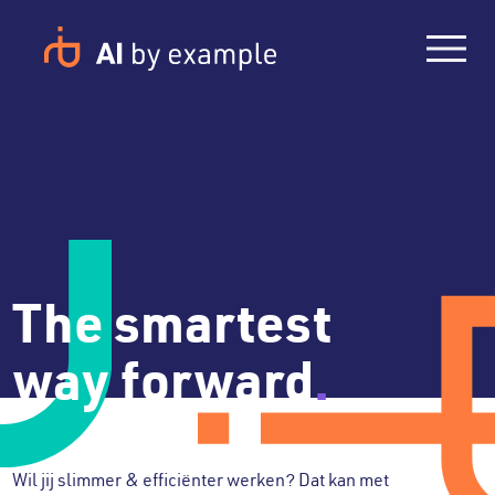
The smartest
way forward
.
Wil jij slimmer & efficiënter werken? Dat kan met