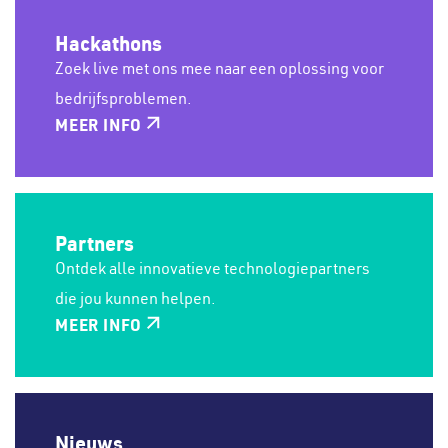
Hackathons
Zoek live met ons mee naar een oplossing voor
bedrijfsproblemen.
MEER INFO
Partners
Ontdek alle innovatieve technologiepartners
die jou kunnen helpen.
MEER INFO
Nieuws