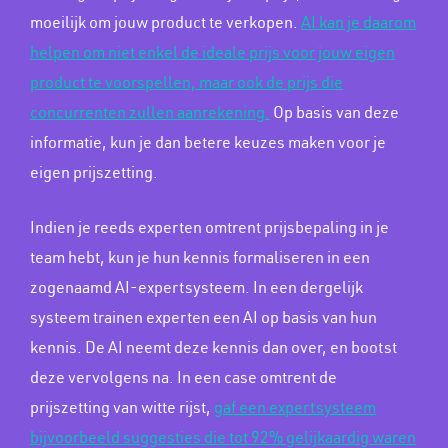
moeilijk om jouw product te verkopen.
AI kan je daarom
helpen om niet enkel de ideale prijs voor jouw eigen
product te voorspellen, maar ook de prijs die
concurrenten zullen aanrekening.
Op basis van deze
informatie, kun je dan betere keuzes maken voor je
eigen prijszetting.
Indien je reeds experten omtrent prijsbepaling in je
team hebt, kun je hun kennis formaliseren in een
zogenaamd AI-expertsysteem. In een dergelijk
systeem trainen experten een AI op basis van hun
kennis. De AI neemt deze kennis dan over, en bootst
deze vervolgens na. In een case omtrent de
prijszetting van witte rijst,
gaf een expertsysteem
bijvoorbeeld suggesties die tot 92% gelijkaardig waren